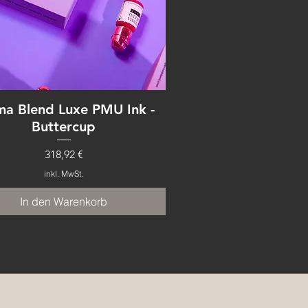
ma Blend Luxe PMU Ink -
Buttercup
Preis
318,92 €
inkl. MwSt.
In den Warenkorb