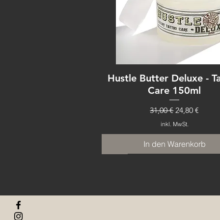
Hustle Butter Deluxe - T
Care 150ml
Standardpreis
Sale-Preis
31,00 €
24,80 €
inkl. MwSt.
In den Warenkorb
NEU