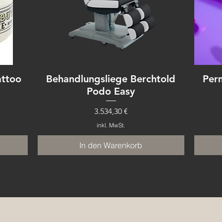
attoo
Behandlungsliege Berchtold
Per
Podo Easy
Preis
3.534,30 €
inkl. MwSt.
In den Warenkorb