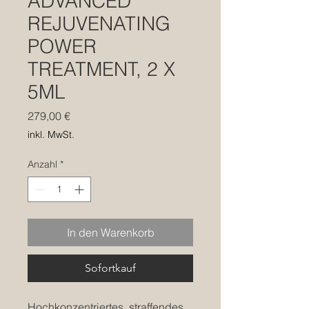
ADVANCED
REJUVENATING
POWER
TREATMENT, 2 X
5ML
Preis
279,00 €
inkl. MwSt.
Anzahl
*
In den Warenkorb
Sofortkauf
Hochkonzentriertes, straffendes