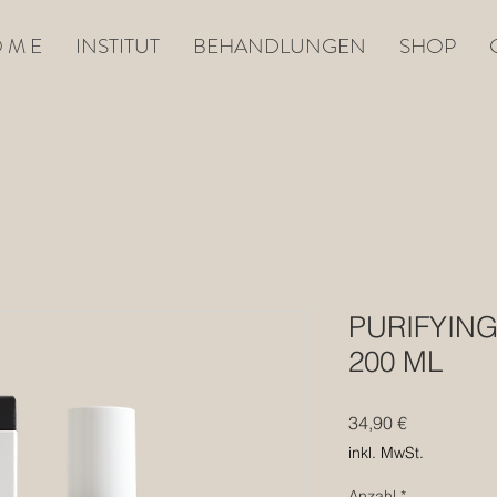
 M E
INSTITUT
BEHANDLUNGEN
SHOP
PURIFYING
200 ML
Preis
34,90 €
inkl. MwSt.
Anzahl
*