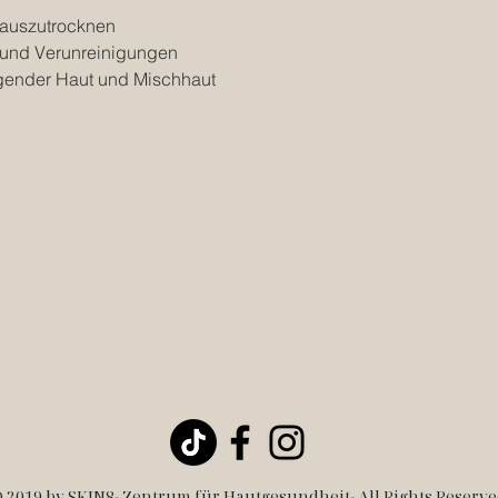
Meeresschwamm aufg
Spannungsgefühl.
t auszutrocknen
Reinigungsgel ideal 
z und Verunreinigungen
eigender Haut und Mischhaut
 2019 by SKIN8- Zentrum für Hautgesundheit- All Rights Reserve