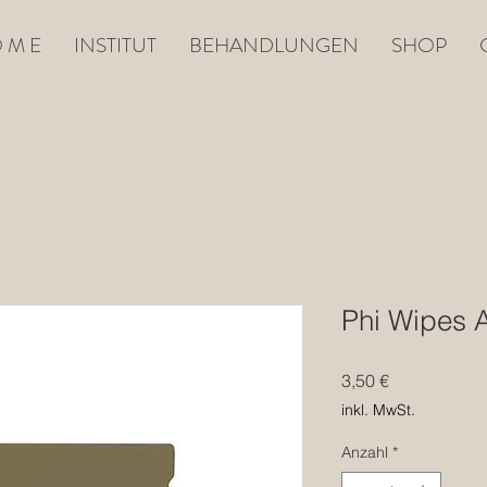
 M E
INSTITUT
BEHANDLUNGEN
SHOP
Phi Wipes A
Preis
3,50 €
inkl. MwSt.
Anzahl
*