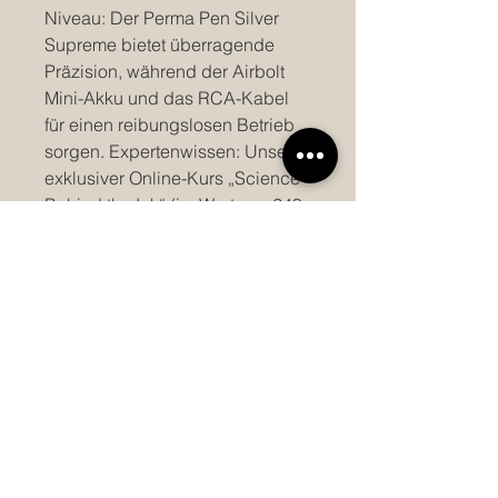
Niveau: Der Perma Pen Silver
Supreme bietet überragende
Präzision, während der Airbolt
Mini-Akku und das RCA-Kabel
für einen reibungslosen Betrieb
sorgen. Expertenwissen: Unser
exklusiver Online-Kurs „Science
Behind the Ink“ (im Wert von 249
€) vermittelt Ihnen ein tiefes
Verständnis für Pigmente. Übung
macht den Meister: Schärfen Sie
Ihre Fähigkeiten mit dem PMU
Drawdown Pad und einer
Vielzahl von Vertix Pico 5-Nadeln
(1RL, Shader, Magnum, Sloped &
Textured). Stilvoll organisiert:
Halten Sie Ihre PMU-Utensilien
ordentlich organisiert mit der