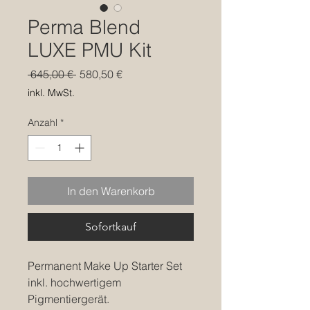
Perma Blend
LUXE PMU Kit
Standardpreis
Sale-
 645,00 € 
580,50 €
Preis
inkl. MwSt.
Anzahl
*
In den Warenkorb
Sofortkauf
Permanent Make Up Starter Set
inkl. hochwertigem
Pigmentiergerät.