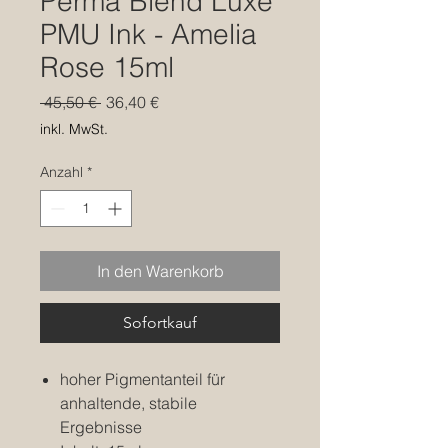
Perma Blend Luxe
PMU Ink - Amelia
Rose 15ml
Standardpreis
Sale-
 45,50 € 
36,40 €
Preis
inkl. MwSt.
Anzahl
*
In den Warenkorb
Sofortkauf
hoher Pigmentanteil für
anhaltende, stabile
Ergebnisse