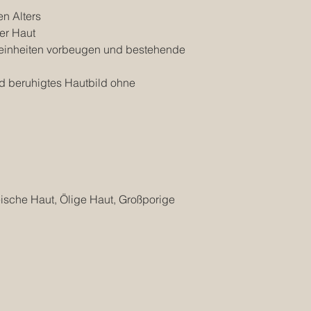
Mal pro Woche. Tipp
wirkt ausgeglichen u
en Alters
auf entzündete Pust
er Haut
Prozess der Abheilu
einheiten vorbeugen und bestehende
beschleunigen.
und beruhigtes Hautbild ohne
ische Haut, Ölige Haut, Großporige