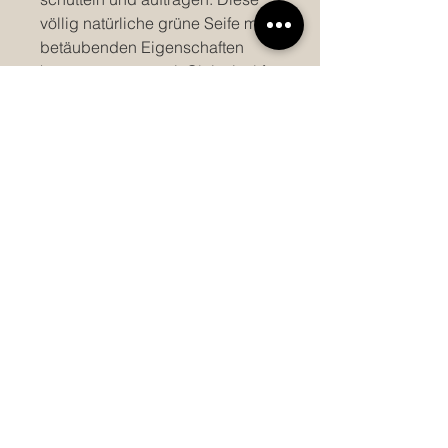
völlig natürliche grüne Seife mit
betäubenden Eigenschaften
kann zusammen mit Gleitmittel für
ein glatteres Tattoo-Erlebnis
verwendet werden.
Hauptmerkmale:
Volumen: 500 ml
Natürlich und tierversuchsfrei
Hergestellt in Großbritannien