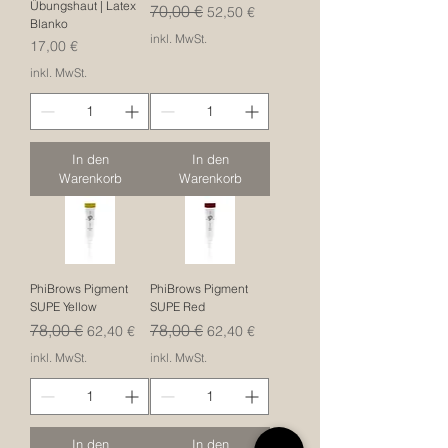
Übungshaut | Latex
Standardpreis
Sale-Preis
70,00 €
52,50 €
Blanko
inkl. MwSt.
Preis
17,00 €
inkl. MwSt.
In den
In den
Warenkorb
Warenkorb
PhiBrows Pigment
PhiBrows Pigment
SUPE Yellow
SUPE Red
Standardpreis
Sale-Preis
Standardpreis
Sale-Preis
78,00 €
78,00 €
62,40 €
62,40 €
inkl. MwSt.
inkl. MwSt.
In den
In den