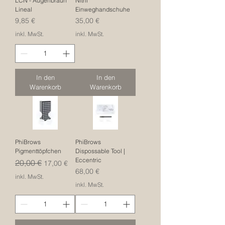
LCN - Augenbraun
Nitril
Lineal
Einweghandschuhe
Preis
Preis
9,85 €
35,00 €
inkl. MwSt.
inkl. MwSt.
In den
In den
Warenkorb
Warenkorb
PhiBrows
PhiBrows
Pigmenttöpfchen
Dispossable Tool |
Eccentric
Standardpreis
Sale-Preis
20,00 €
17,00 €
Preis
68,00 €
inkl. MwSt.
inkl. MwSt.