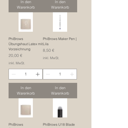
In den
In den
Warenkorb
Warenkorb
PhiBrows
PhiBrows Maker Pen |
Übungshaut Latex mit
Lila
Vorzeichnung
Preis
8,50 €
Preis
20,00 €
inkl. MwSt.
inkl. MwSt.
In den
In den
Warenkorb
Warenkorb
PhiBrows
PhiBrows U18 Blade